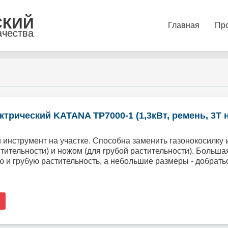
СКИЙ
Главная
Пр
ачества
трический KATANA TP7000-1 (1,3кВт, ремень, 3Т н
инструмент на участке. Способна заменить газонокосилку и
стительности) и ножом (для грубой растительности). Больш
ю и грубую растительность, а небольшие размеры - добрат