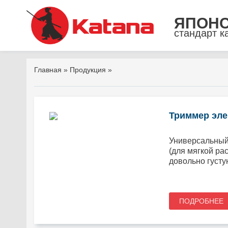
ЯПОН
стандарт к
Главная
»
Продукция
»
Триммер элек
Универсальный 
(для мягкой ра
довольно густу
ПОДРОБНЕЕ